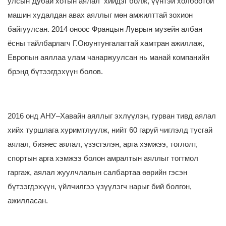
улсын Дубай хотын аялал хийдэг болж, үүнтэй холбоотой
машин худалдан авах аяллыг мөн амжилттай зохион
байгуулсан. 2014 оноос Францын Луврын музейн албан
ёсны тайлбарлагч Г.Оюунтунгалагтай хамтран ажиллаж,
Европын аяллаа улам чанаржуулсан нь манай компанийн
брэнд бүтээгдэхүүн болов.
2016 онд АНУ–Хавайн аяллыг эхлүүлэн, гурван тивд аялал
хийх туршлага хуримтлуулж, нийт 60 гаруй чиглэлд тусгай
аялал, бизнес аялал, үзэсгэлэн, арга хэмжээ, тоглолт,
спортын арга хэмжээ болон амралтын аяллыг тогтмол
гаргаж, аялал жуулчлалын салбартаа өөрийн гэсэн
бүтээгдэхүүн, үйлчилгээ үзүүлэгч нарыг бий болгон,
ажилласан.