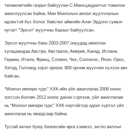
төлөөлөгчийн газрыг байгуулан С.Мөнхцацралтыг томилон
ажиллуулсан байна. Мөн Монголын аялал жуулчлалын
идэвхтэй бүс болох Хөвсгөл аймгийн Алаг-Эрдэнэ сумын
нутагт “Эрхэл“ жуулчны баазыг байгуулсан.
Эрхэл жуулчны бааз 2003-2007 онуудад ажиллах
хугацаандаа Австри, Австрали, Америк, Канад, Испани,
Герман, Итали, Франц, Словен, Чех, Солонгос, Япон, Орос,
Хятад, Голланд зэрэг орноос 800 орчим жуулчин хүлээн авч
байсан.
“Монгол импери турс” ХХК-ийн үйл ажиллагаа 2008 оноос
зогссон боловч 2012 оноос дахин сэргээж, үйл ажиллагааг
нь “Монгол импери турс” ХХК нэртэйгээр одоог хүртэл үйл
ажиллагаа нь явагдсаар байна.
Тусгай аялал буюу бизнесийн арга хэмжээ, экспо аяллыг