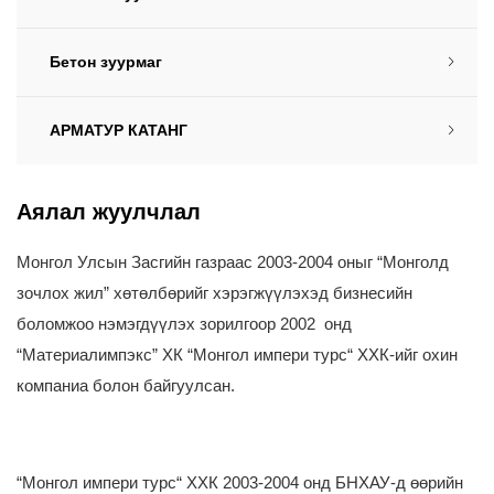
Бетон зуурмаг
АРМАТУР КАТАНГ
Аялал жуулчлал
Монгол Улсын Засгийн газраас 2003-2004 оныг “Монголд
зочлох жил” хөтөлбөрийг хэрэгжүүлэхэд бизнесийн
боломжоо нэмэгдүүлэх зорилгоор 2002 онд
“Материалимпэкс” ХК “Монгол импери турс“ ХХК-ийг охин
компаниа болон байгуулсан.
“Монгол импери турс“ ХХК 2003-2004 онд БНХАУ-д өөрийн