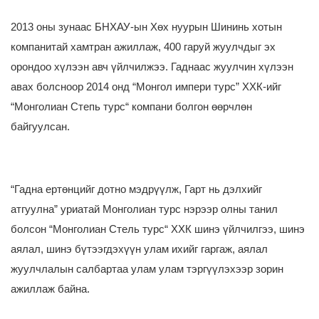
2013 оны зунаас БНХАУ-ын Хөх нуурын Шининь хотын
компанитай хамтран ажиллаж, 400 гаруй жуулчдыг эх
орондоо хүлээн авч үйлчилжээ. Гаднаас жуулчин хүлээн
авах болсноор 2014 онд “Монгол импери турс” ХХК-ийг
“Монголиан Степь турс“ компани болгон өөрчлөн
байгуулсан.
“Гадна ертөнцийг дотно мэдрүүлж, Гарт нь дэлхийг
атгуулна” уриатай Монголиан турс нэрээр олны танил
болсон “Монголиан Стель турс“ ХХК шинэ үйлчилгээ, шинэ
аялал, шинэ бүтээгдэхүүн улам ихийг гаргаж, аялал
жуулчлалын салбартаа улам улам тэргүүлэхээр зорин
ажиллаж байна.