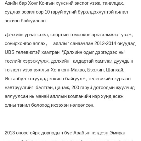
Азийн бар Хонг Конгын хүнсний экспог үзэж, танилцах,
судлах зорилгоор 10 гаруй хүний бүрэлдэхүүнтэй аялал
зохион байгуулсан.
Дэлхийн урлаг соёл, спортын томоохон арга хэмжээг үзэж,
сонирхонгоо аялах, аяллыг санаачлан 2012-2014 онуудад
UBS телевизтэй хамтран “Дэлхийн одыг дэргэдээс нь”
төслийг хэрэгжүүлж, дэлхийн алдартай хамтлаг, дуучдын
тоглолт үзэх аяллыг Хонгконг-Макао, Бээжин, Шанхай,
Истанбул хотуудад зохион байгуулж, телевизийн зургаан
нэвтрүүлгийг бэлтгэн, цацаж, 200 гаруй дотоодын жуулчид
аялуулсан нь манай аяллын компанийн нэр хүнд өсөж,
олны танил болоход ихээхэн нөлөөлсөн.
2013 оноос ойрх дорнодын бүс Арабын нэгдсэн Эмират