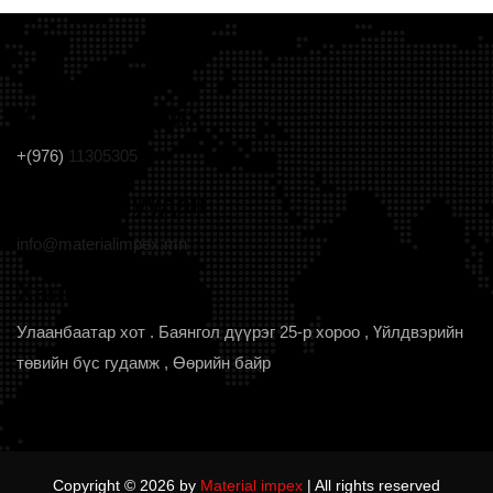
Холбоо барих
+(976)
11305305
Цахим шуудан
info@materialimpex.mn
Хаяг
Улаанбаатар хот . Баянгол дүүрэг 25-р хороо , Үйлдвэрийн
төвийн бүс гудамж , Өөрийн байр
Copyright ©
2026 by
Material impex
| All rights reserved